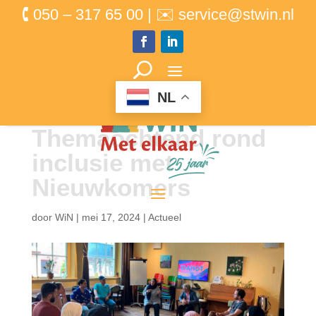
🕻 050 – 317 65 00 | ✉ service@stwin.nl
NL
Themaochtend rond
inclusie met
Nieuwkomers
door
WiN
|
mei 17, 2024
|
Actueel