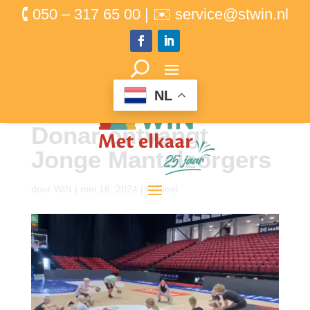
🕻 050 – 317 65 00 | ✉ service@stwin.nl
NL
Donar ontvangt
Jonge Mantelzorgers
door
WiN
|
mei 16, 2024
|
Actueel