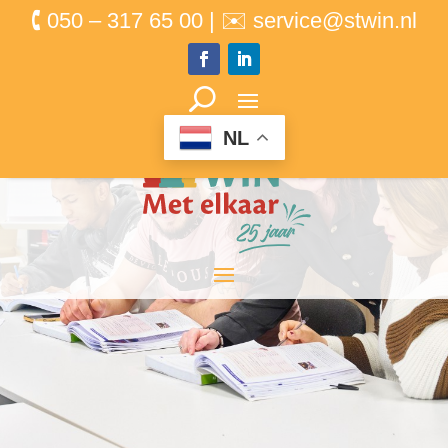
🕻 050 – 317 65 00 | ✉ service@stwin.nl
NL