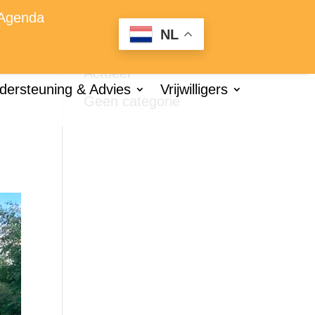
Agenda
NL
Categorieën
Actueel
dersteuning & Advies
Vrijwilligers
Geen categorie