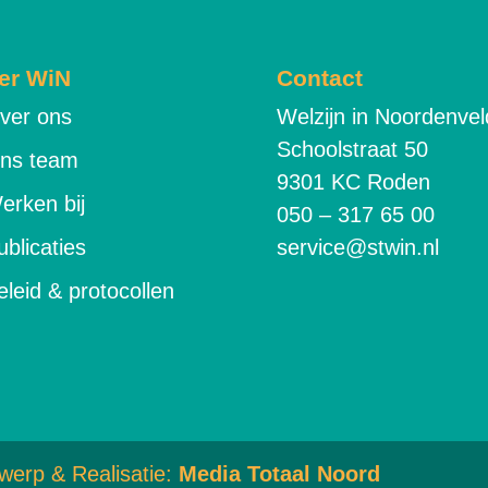
er WiN
Contact
ver ons
Welzijn in Noordenvel
Schoolstraat 50
ns team
9301 KC Roden
erken bij
050 – 317 65 00
ublicaties
service@stwin.nl
eleid & protocollen
werp & Realisatie:
Media Totaal Noord