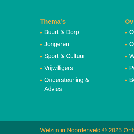
Thema’s
Ov
Buurt & Dorp
O
Jongeren
O
Sport & Cultuur
W
Vrijwilligers
P
Ondersteuning &
B
Advies
Welzijn in Noordenveld © 2025 Ont