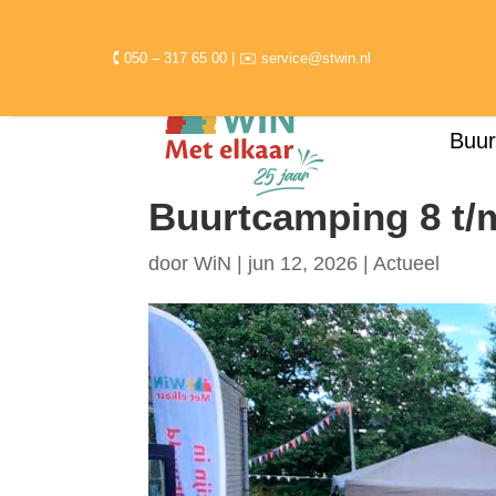
🕻 050 – 317 65 00 | ✉ service@stwin.nl
Buur
Buurtcamping 8 t/m
door
WiN
|
jun 12, 2026
|
Actueel