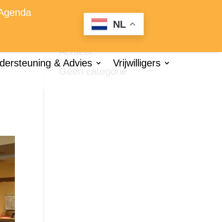
Agenda
NL
Categorieën
Actueel
dersteuning & Advies
Vrijwilligers
Geen categorie