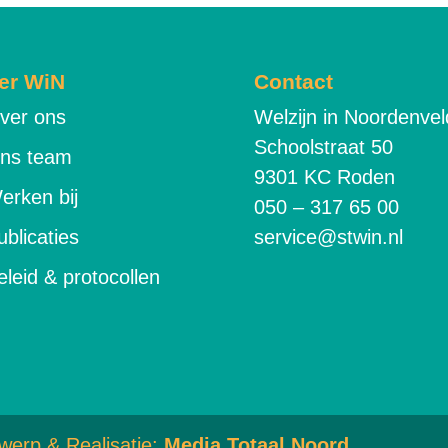
er WiN
Contact
ver ons
Welzijn in Noordenvel
Schoolstraat 50
ns team
9301 KC Roden
erken bij
050 – 317 65 00
ublicaties
service@stwin.nl
eleid & protocollen
werp & Realisatie:
Media Totaal Noord