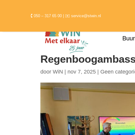
🕻 050 – 317 65 00 | ✉ service@stwin.nl
Buur
Regenboogambassa
door
WiN
|
nov 7, 2025
|
Geen categori