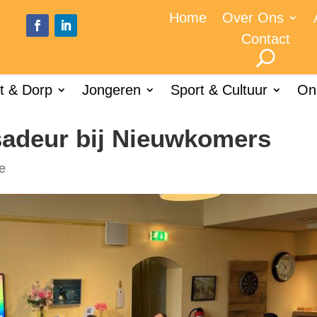
Home
Over Ons
Contact
t & Dorp
Jongeren
Sport & Cultuur
On
deur bij Nieuwkomers
e