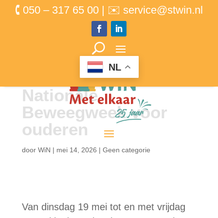
🕻 050 – 317 65 00 | ✉ service@stwin.nl
NL
Nationale
Beweegweek voor
ouderen
door
WiN
|
mei 14, 2026
|
Geen categorie
Van dinsdag 19 mei tot en met vrijdag