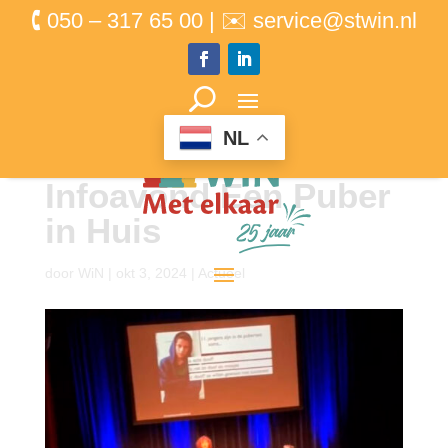
🕻 050 – 317 65 00 | ✉ service@stwin.nl
NL
Infoavond Een Puber
in Huis
door
WiN
|
okt 3, 2024
|
Actueel