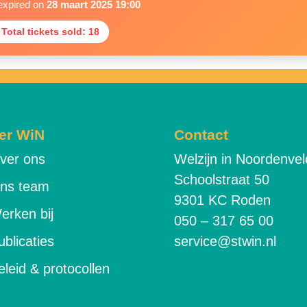
expired on
28 maart 2025 19:00
 Total tickets sold: 18
er WiN
Contact
ver ons
Welzijn in Noordenvel
Schoolstraat 50
ns team
9301 KC Roden
erken bij
050 – 317 65 00
ublicaties
service@stwin.nl
eleid & protocollen