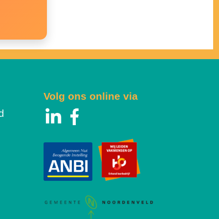
Volg ons online via
d