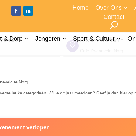
Home
Over Ons
t 2025
Contact
t & Dorp
Jongeren
Sport & Cultuur
On
venement:
Locatie Evenement:
Café Zwaneveld, Norg
aneveld te Norg!
verse leuke categorieën. Wil je dit jaar meedoen? Geef je dan hier o
venement verlopen