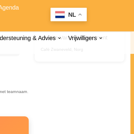
Agenda
NL
dersteuning & Advies
Vrijwilligers
Locatie Van Het Evenement
Café Zwaneveld, Norg
p met teamnaam.