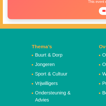
This event 
🎟
Thema’s
Ov
Buurt & Dorp
O
Jongeren
O
Sport & Cultuur
W
Vrijwilligers
P
Ondersteuning &
B
Advies