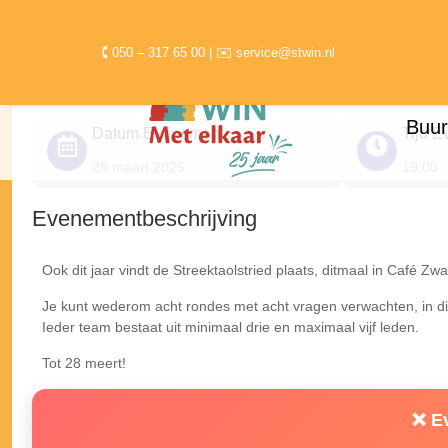
Streektaolstried 28 maar
🕻 050 – 317 65 00 | ✉ service@stwin.nl
Buur
Datum Evenement:
Tijd E
28 maart 2025
19:00
Evenementbeschrijving
Ook dit jaar vindt de Streektaolstried plaats, ditmaal in Café Zw
Je kunt wederom acht rondes met acht vragen verwachten, in di
Ieder team bestaat uit minimaal drie en maximaal vijf leden.
Tot 28 meert!
❌ E