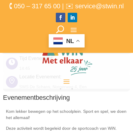
🕻 050 – 317 65 00 | ✉ service@stwin.nl
Sport- en Speltour Een –
groep 1 t/m 8
Datum Evenement:
NL
13 oktober 2025
Tijd Evenement:
14:45
Locatie Evenement:
SWS De Schans, Norgerweg 4, Een
Evenementbeschrijving
Kom lekker bewegen op het schoolplein. Sport en spel, we doen
het allemaal!
Deze activiteit wordt begeleid door de sportcoach van WiN.