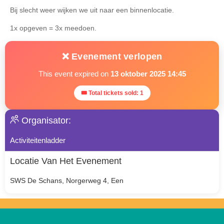
Bij slecht weer wijken we uit naar een binnenlocatie.
1x opgeven = 3x meedoen.
❌ Evenement verlopen
This event expired on
13 oktober 2025 14:45
🎟 Total tickets sold: 1
Organisator:
Activiteitenladder
Locatie Van Het Evenement
SWS De Schans, Norgerweg 4, Een