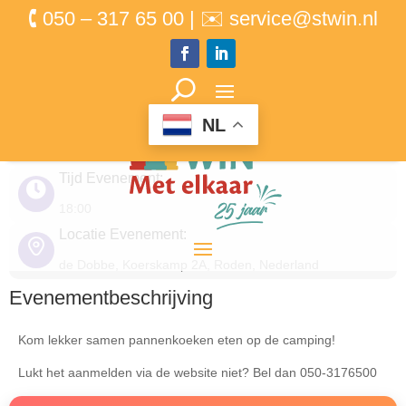
🕻 050 – 317 65 00 | ✉ service@stwin.nl
BUURTCAMPING –
Pannenkoeken eten
Datum Evenement:
NL
11 juli 2025
Tijd Evenement:
18:00
Locatie Evenement:
de Dobbe, Koerskamp 2A, Roden, Nederland
Evenementbeschrijving
Kom lekker samen pannenkoeken eten op de camping!
Lukt het aanmelden via de website niet? Bel dan 050-3176500