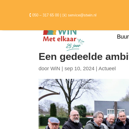
🕻 050 – 317 65 00 | ✉ service@stwin.nl
Buur
Een gedeelde ambi
door
WiN
|
sep 10, 2024
|
Actueel