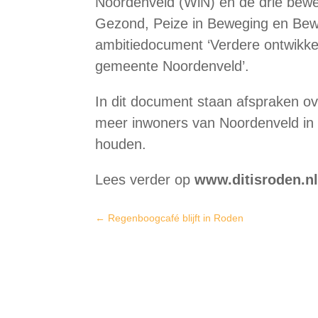
Noordenveld (WiN) en de drie bew
Gezond, Peize in Beweging en Be
ambitiedocument ‘Verdere ontwikk
gemeente Noordenveld’.
In dit document staan afspraken ov
meer inwoners van Noordenveld in b
houden.
Lees verder op
www.ditisroden.n
←
Regenboogcafé blijft in Roden