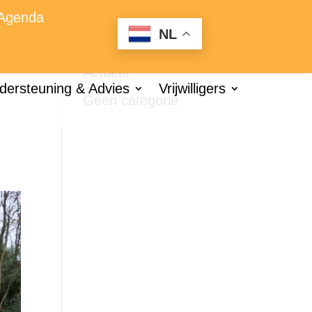
Agenda
NL
Categorieën
Actueel
dersteuning & Advies
Vrijwilligers
Geen categorie