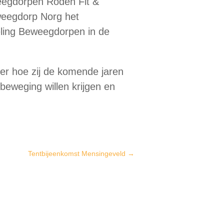
eegdorpen Roden Fit &
weegdorp Norg het
eling Beweegdorpen in de
er hoe zij de komende jaren
eweging willen krijgen en
l
Tentbijeenkomst Mensingeveld
→