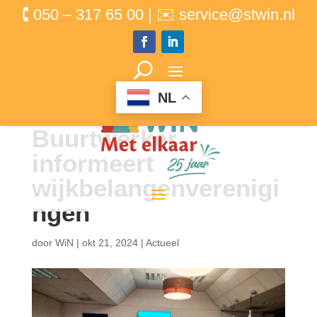
🕻 050 – 317 65 00 | ✉ service@stwin.nl
NL
Buurtwerker
informeert
wijkbelangenverenigi
ngen
door
WiN
|
okt 21, 2024
|
Actueel