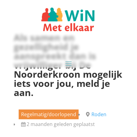
Als samen en
gezelligheid je
aanspreekt dan is
vrijwilliger bij De
Noorderkroon mogelijk
iets voor jou, meld je
aan.
Regelmatig/doorlopend
Roden
2 maanden geleden geplaatst